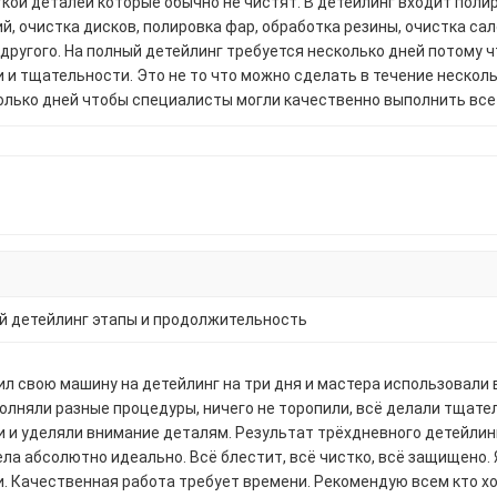
кой деталей которые обычно не чистят. В детейлинг входит поли
й, очистка дисков, полировка фар, обработка резины, очистка са
 другого. На полный детейлинг требуется несколько дней потому 
 и тщательности. Это не то что можно сделать в течение нескол
олько дней чтобы специалисты могли качественно выполнить все
й детейлинг этапы и продолжительность
ил свою машину на детейлинг на три дня и мастера использовали 
олняли разные процедуры, ничего не торопили, всё делали тщател
 и уделяли внимание деталям. Результат трёхдневного детейли
ла абсолютно идеально. Всё блестит, всё чистко, всё защищено.
. Качественная работа требует времени. Рекомендую всем кто х