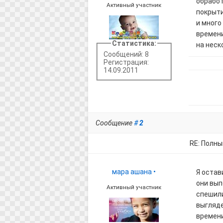
обработ
Активный участник
покрыти
и много
времени
Статистика:
на неск
Сообщений: 8
Регистрация:
14.09.2011
Сообщение
#
2
RE: Полны
мара ашана
•
Я остав
они вып
Активный участник
спешили
выгляде
времени