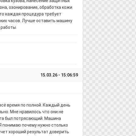
ровка кузова, нанесение защитных
лона, озонирование, обработка кожи
что каждая процедура требует
ьких часов. Лучше оставить машину
 работы.
15.03.26 - 15:06:59
всё время по полной. Каждый день
ьно. Мне нравилось что они не
нга был потрясающий. Машина
 Я понимаю почему нужно столько
очет хороший результат доверить