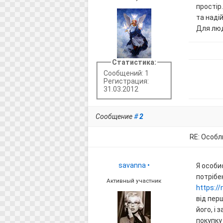
простір
та надій
Для люд
Статистика:
Сообщений: 1
Регистрация:
31.03.2012
Сообщение
#
2
RE: Особл
savanna
•
Я особи
потрібен
Активный участник
https:/
від пер
його, і
покупку