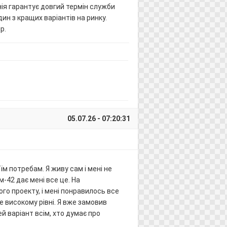
анія гарантує довгий термін служби
дин з кращих варіантів на ринку.
р.
05.07.26 - 07:20:31
м потребам. Я живу сам і мені не
м-42 дає мені все це. На
ого проекту, і мені понравилось все
е високому рівні. Я вже замовив
й варіант всім, хто думає про