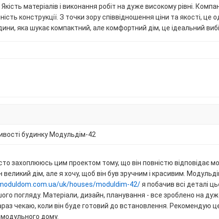
. Якість матеріалів і виконання робіт на дуже високому рівні. Комп
ність конструкції. З точки зору співвідношення ціни та якості, це о
ини, яка шукає компактний, але комфортний дім, це ідеальний вибі
ивості будинку Модульдім-42
сто захоплююсь цим проектом тому, що він повністю відповідає мої
 великий дім, але я хочу, щоб він був зручним і красивим. Модульді
/moduldom.com.ua/uk/houses/moduldim-42/
я побачив всі деталі ць
шого погляду. Матеріали, дизайн, планування - все зроблено на дуж
 зараз чекаю, коли він буде готовий до встановлення. Рекомендую це
 модульного дому.