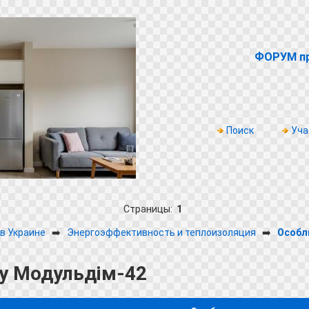
ФОРУМ пр
Поиск
Уча
Страницы:
1
в Украине
➡️
Энергоэффективность и теплоизоляция
➡️
Особл
ку Модульдім-42