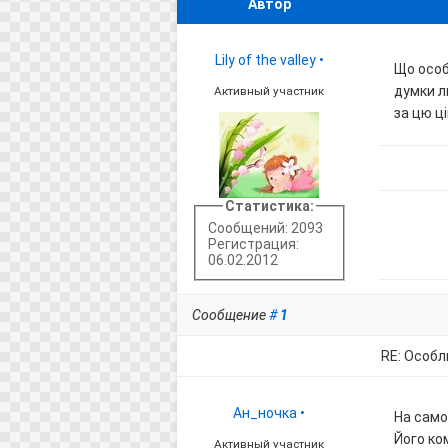
Автор
Lily of the valley
•
Що особ
думки л
Активный участник
за цю ц
Статистика:
Сообщений: 2093
Регистрация:
06.02.2012
Сообщение
#
1
RE: Особл
Ан_ночка
•
На само
Його ко
Активный участник