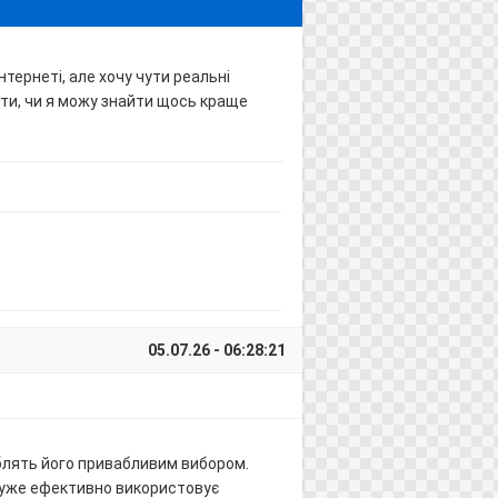
тернеті, але хочу чути реальні
ати, чи я можу знайти щось краще
05.07.26 - 06:28:21
облять його привабливим вибором.
 дуже ефективно використовує