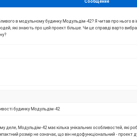
Сообщение
ливого в модульному будинку Модульдім-42? Я читав про нього в ін
юдей, які знають про цей проект більше. Чи це справді варто вибр
іну?
ивості будинку Модульдім-42
му деле, Модульдім-42 має кілька унікальних особливостей, які р
мпактний розмір не означає, що він недофункціональний - проект