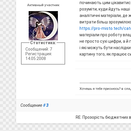
починають цим цікавитися
Активный участник
розуміти, куди йдуть наші
аналітичні матеріали, де
витрати більш зрозумілою
https://pro-misto.tech/cat
матеріали про роботу вла
не просто сухі цифри, а й
Статистика:
і які можуть бути наслідк
Сообщений: 7
Регистрация:
картину того, як працює с
14.05.2008
-----------------------------------
Хочешь я тебе приснюсь? в слад
Сообщение
#
3
RE: Прозорість бюджетних 