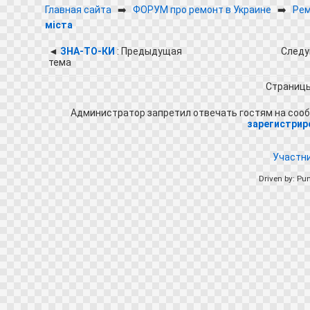
Главная сайта
➡️
ФОРУМ про ремонт в Украине
➡️
Рем
міста
◄
ЗНА-ТО-КИ
: Предыдущая
Следу
тема
Страниц
Администратор запретил отвечать гостям на сооб
зарегистрир
Участн
Driven by: Pu