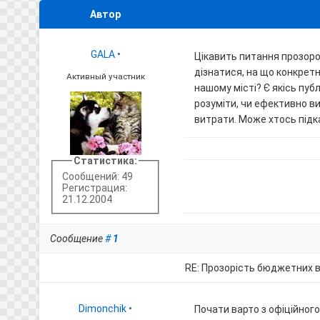
Автор
GALA
•
Цікавить питання прозор
дізнатися, на що конкрет
Активный участник
нашому місті? Є якісь публ
розуміти, чи ефективно ви
витрати. Може хтось підка
Статистика:
Сообщений: 49
Регистрация:
21.12.2004
Сообщение
#
1
RE: Прозорість бюджетних 
Dimonchik
•
Почати варто з офіційного