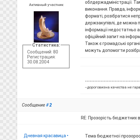
облдержадміністрації. Та
Активный участник
виконання. Правда, інфор
форматі, розібратися непр
держзакупівлі, де можна п
інформації недостатньо а
офіційний запит на інформ
Також є громадські органі
Статистика:
можуть допомогти розібр
Сообщений: 80
Регистрация:
30.08.2004
-----------------------------------
--дороговизна качества не гара
Сообщение
#
2
RE: Прозорість бюджетних 
Дневная красавица
•
Тема бюджетної прозорост