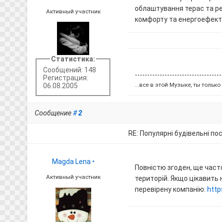
облаштування терас та ре
Активный участник
комфорту та енергоефект
Статистика:
Сообщений: 148
-----------------------------------
Регистрация:
...все в этой Музыке, ты только у
06.08.2005
Сообщение
#
2
RE: Популярні будівельні по
Magda Lena
•
Повністю згоден, ще час
Активный участник
територій. Якщо цікавить
перевірену компанію:
http