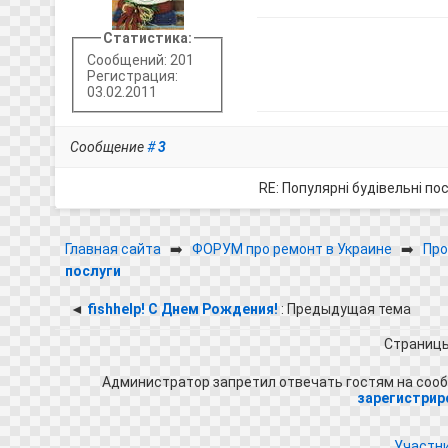
Статистика:
Сообщений: 201
Регистрация:
03.02.2011
Сообщение
#
3
RE: Популярні будівельні по
Главная сайта
➡️
ФОРУМ про ремонт в Украине
➡️
Про
послуги
◄
fishhelp! С Днем Рождения!
: Предыдущая тема
Страниц
Администратор запретил отвечать гостям на сооб
зарегистрир
Участн