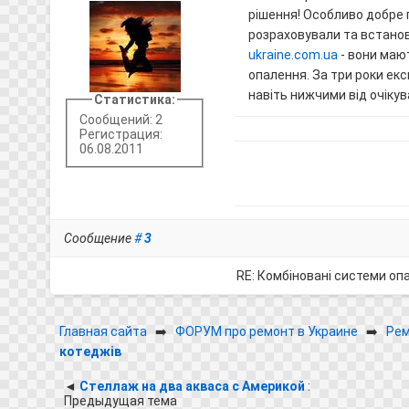
рішення! Особливо добре 
розраховували та встано
ukraine.com.ua
- вони маю
опалення. За три роки ек
навіть нижчими від очікув
Статистика:
Сообщений: 2
Регистрация:
06.08.2011
Сообщение
#
3
RE: Комбіновані системи оп
Главная сайта
➡️
ФОРУМ про ремонт в Украине
➡️
Рем
котеджів
◄
Стеллаж на два акваса с Америкой
:
Предыдущая тема