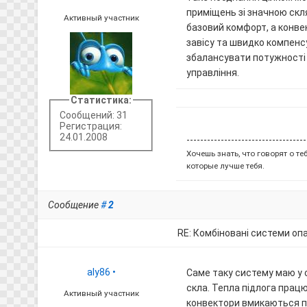
приміщень зі значною ск
Активный участник
базовий комфорт, а конве
завісу та швидко компенс
збалансувати потужності
управління.
Статистика:
Сообщений: 31
Регистрация:
24.01.2008
-----------------------------------
Хочешь знать, что говорят о т
которые лучше тебя.
Сообщение
#
2
RE: Комбіновані системи оп
aly86
•
Саме таку систему маю у 
скла. Тепла підлога працю
Активный участник
конвектори вмикаються п