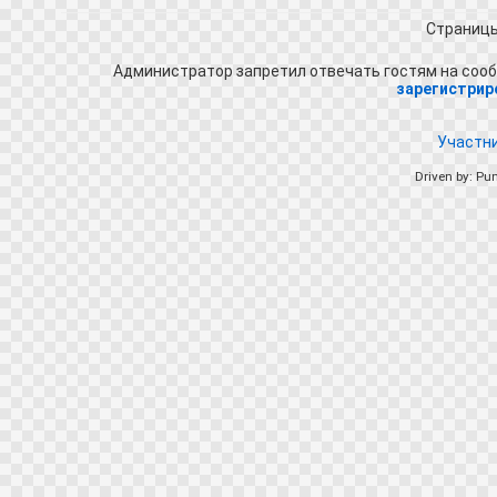
Страниц
Администратор запретил отвечать гостям на сооб
зарегистрир
Участн
Driven by: Pu