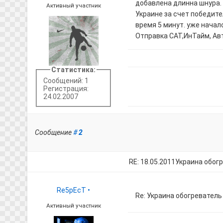
добавлена длинна шнура. 
Активный участник
Украине за счет победител
время 5 минут. уже начал
Отправка САТ,ИнТайм, Ав
Статистика:
Сообщений: 1
Регистрация:
24.02.2007
Сообщение
#
2
RE: 18.05.2011Украина обог
Re5pEcT
•
Re: Украина обогревател
Активный участник