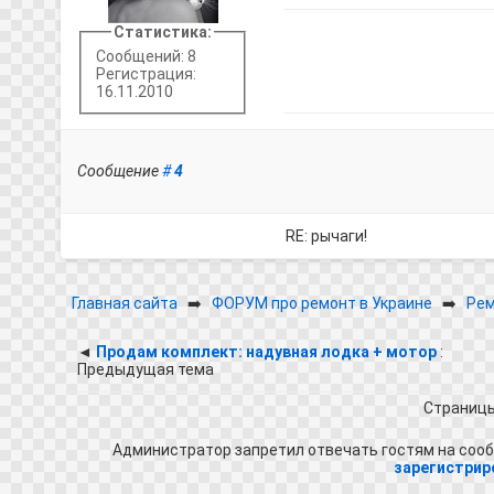
Статистика:
Сообщений: 8
Регистрация:
16.11.2010
Сообщение
#
4
RE: рычаги!
Главная сайта
➡️
ФОРУМ про ремонт в Украине
➡️
Рем
◄
Продам комплект: надувная лодка + мотор
:
Предыдущая тема
Страниц
Администратор запретил отвечать гостям на сооб
зарегистрир