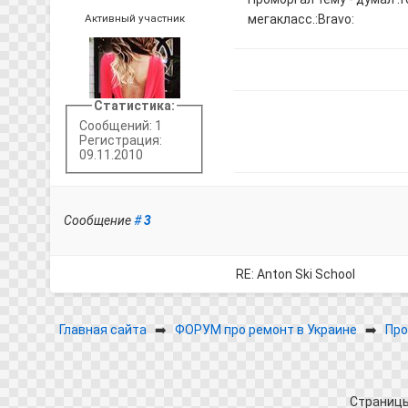
Активный участник
мегакласс.:Bravo:
Статистика:
Сообщений: 1
Регистрация:
09.11.2010
Сообщение
#
3
RE: Anton Ski School
Главная сайта
➡️
ФОРУМ про ремонт в Украине
➡️
Про
Страниц