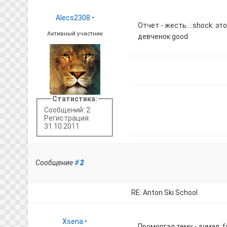
Alecs2308
•
Отчет - жесть...:shock: 
Активный участник
девченок:good:
Статистика:
Сообщений: 2
Регистрация:
31.10.2011
Сообщение
#
2
RE: Anton Ski School
Xsena
•
Проморгал тему - думал :f