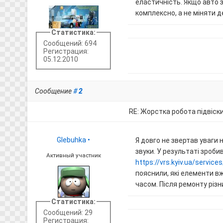
еластичність. Якщо авто 
комплексно, а не міняти д
Статистика:
Сообщений: 694
Регистрация:
05.12.2010
Сообщение
#
2
RE: Жорстка робота підвіск
Glebuhka
•
Я довго не звертав уваги н
звуки. У результаті зроби
Активный участник
https://vrs.kyiv.ua/servic
пояснили, які елементи в
часом. Після ремонту різн
Статистика:
Сообщений: 29
Регистрация: