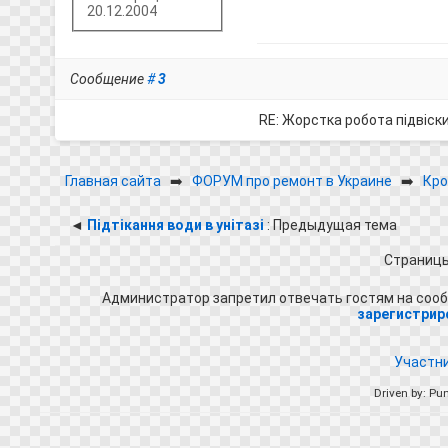
20.12.2004
Сообщение
#
3
RE: Жорстка робота підвіск
Главная сайта
➡️
ФОРУМ про ремонт в Украине
➡️
Кро
◄
Підтікання води в унітазі
: Предыдущая тема
Страниц
Администратор запретил отвечать гостям на сооб
зарегистрир
Участн
Driven by: Pu