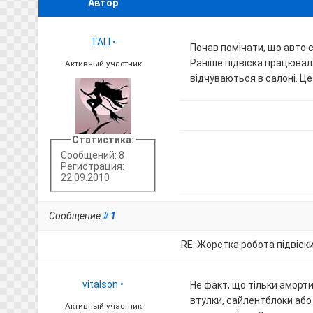
Автор
TALI
•
Почав помічати, що авто 
Раніше підвіска працювала
Активный участник
відчуваються в салоні. Ц
Статистика:
Сообщений: 8
Регистрация:
22.09.2010
Сообщение
#
1
RE: Жорстка робота підвіск
vitalson
•
Не факт, що тільки аморт
втулки, сайлентблоки або 
Активный участник