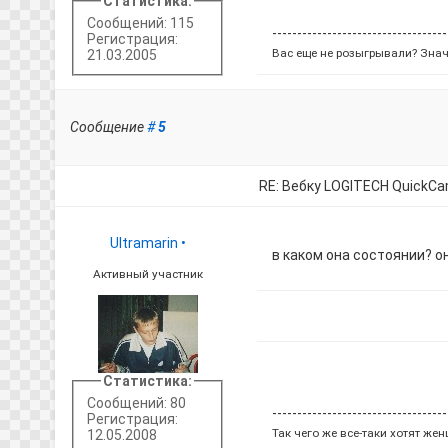
Статистика:
Сообщений: 115
-----------------------------------
Регистрация:
Вас еще не розыгрывали? Знач
21.03.2005
Сообщение
#
5
RE: Вебку LOGITECH QuickC
Ultramarin
•
в каком она состоянии? он
Активный участник
Статистика:
Сообщений: 80
-----------------------------------
Регистрация:
Так чего же все-таки хотят же
12.05.2008