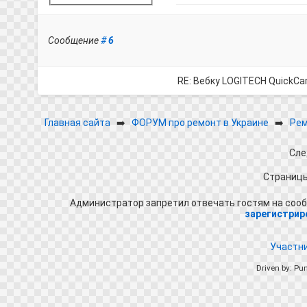
Сообщение
#
6
RE: Вебку LOGITECH QuickC
Главная сайта
➡️
ФОРУМ про ремонт в Украине
➡️
Рем
Сле
Страниц
Администратор запретил отвечать гостям на сооб
зарегистрир
Участн
Driven by: Pu