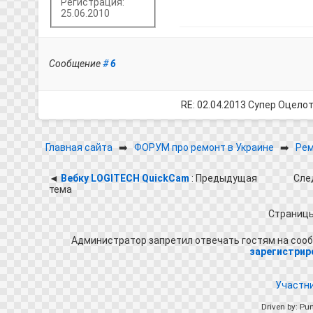
Регистрация:
25.06.2010
Сообщение
#
6
RE: 02.04.2013 Супер Оцело
Главная сайта
➡️
ФОРУМ про ремонт в Украине
➡️
Рем
◄
Вебку LOGITECH QuickCam
: Предыдущая
Сле
тема
Страниц
Администратор запретил отвечать гостям на сооб
зарегистрир
Участн
Driven by: Pu